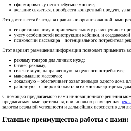
сформировать у него требуемое мнение;
желание связаться, приобрести конкретный продукт, узнат
Это достигается благодаря правильно организованной нами
ре
ее оригинальному и привлекательному размещению с пр
учету особенностей конструкции кабинки, и создаваемой
психологии пассажира – потенциального потребителя ре
Этот вариант размещения информации позволяет применить вс
рекламу товаров для личных нужд;
бизнес-рекламу;
селективную, направленную на целевого потребителя;
максимально массовую;
локальную – обеспечивает охват жильцов одного дома ил
районную – с широтой охвата всех многоквартирных домо
С помощью предлагаемого нами инновационного решения можн
предлагаемая нами зрительная, оригинально размещенная
рекл
залогом реальной успешности и дальнейших перспектив для лю
Главные преимущества работы с нами: