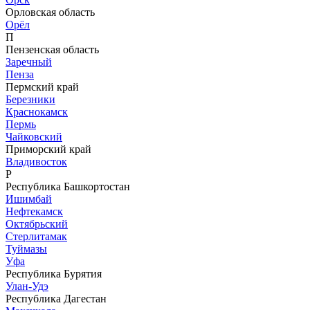
Орловская область
Орёл
П
Пензенская область
Заречный
Пенза
Пермский край
Березники
Краснокамск
Пермь
Чайковский
Приморский край
Владивосток
Р
Республика Башкортостан
Ишимбай
Нефтекамск
Октябрьский
Стерлитамак
Туймазы
Уфа
Республика Бурятия
Улан-Удэ
Республика Дагестан