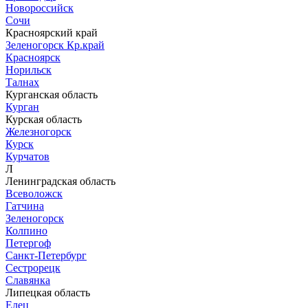
Новороссийск
Сочи
Красноярский край
Зеленогорск Кр.край
Красноярск
Норильск
Талнах
Курганская область
Курган
Курская область
Железногорск
Курск
Курчатов
Л
Ленинградская область
Всеволожск
Гатчина
Зеленогорск
Колпино
Петергоф
Санкт-Петербург
Сестрорецк
Славянка
Липецкая область
Елец