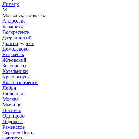
Липецк
М
Московская область
Андреевка
Балашиха
Воскресенск
Дзержинский
Долгопрудный
Домодедово
Егорьевск
Жуковский
Зеленоград
Котельники
Красногорск
Краснознаменск
Лобня
Люберцы
Москва
Мытищи
Ногинск
Одинцово
Подольск
Раменское
Сергиев Посад
Серпухов