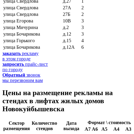
улица Свердлова
д.27
1
улица Свердлова
27А
2
улица Свердлова
27Б
2
улица Егорова
10В
3
улица Мичурина
д.2
3
улица Бочарикова
д.12
3
улица Горького
д.15
4
улица Бочарикова
д.12А
6
заказать
рекламу
в этом городе
запросить
прайс-лист
по городу
Обратный
звонок
мы перезвоним вам
Цены на размещение рекламы на
cтендах в лифтах жилых домов
Новокуйбышевска
Формат \ стоимость
Сектор
Количество
Дата
размещения
стендов
выхода
А7
А6
А5
А4
А3