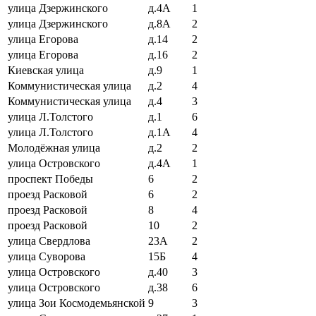
улица Дзержинского
д.4А
1
улица Дзержинского
д.8А
2
улица Егорова
д.14
2
улица Егорова
д.16
2
Киевская улица
д.9
1
Коммунистическая улица
д.2
4
Коммунистическая улица
д.4
3
улица Л.Толстого
д.1
6
улица Л.Толстого
д.1А
4
Молодёжная улица
д.2
2
улица Островского
д.4А
1
проспект Победы
6
2
проезд Расковой
6
2
проезд Расковой
8
4
проезд Расковой
10
2
улица Свердлова
23А
2
улица Суворова
15Б
4
улица Островского
д.40
3
улица Островского
д.38
6
улица Зои Космодемьянской
9
3