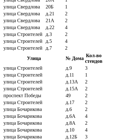
улица Свердлова
20Б
1
улица Свердлова
д.21
2
улица Свердлова
21А
2
улица Свердлова
д.22
4
улица Строителей
д.3
2
улица Строителей
д.5
4
улица Строителей
д.7
2
Кол-во
Улица
№ Дома
стендов
улица Строителей
д.9
3
улица Строителей
д.11
1
улица Строителей
д.13А
2
улица Строителей
д.15А
2
проспект Победы
49
2
улица Строителей
д.17
2
улица Бочарикова
д.6
2
улица Бочарикова
д.6А
4
улица Бочарикова
д.8А
2
улица Бочарикова
д.10
4
улица Бочарикова
д.12Б
3