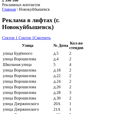
2 396 160
Рекламных контактов
Главная
\
Новокуйбышевск
Реклама в лифтах (г.
Новокуйбышевск)
Сектор 1
Сектор 1
Смотреть
Кол-во
Улица
№ Дома
стендов
улица Будённого
д.5
2
улица Ворошилова
д.4
2
Школьная улица
5
4
улица Ворошилова
д.18
2
улица Ворошилова
д.22
2
улица Ворошилова
д.24
2
улица Ворошилова
д.26
2
улица Ворошилова
д.28
3
улица Ворошилова
д.30
2
улица Дзержинского
20А
1
улица Дзержинского
21А
1