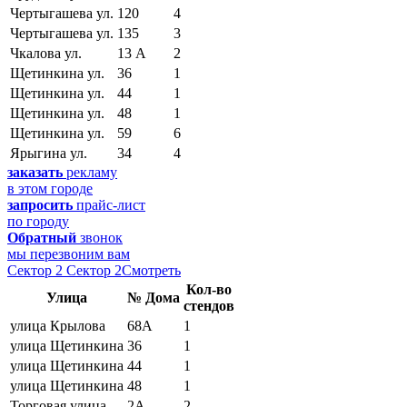
Чертыгашева ул.
120
4
Чертыгашева ул.
135
3
Чкалова ул.
13 А
2
Щетинкина ул.
36
1
Щетинкина ул.
44
1
Щетинкина ул.
48
1
Щетинкина ул.
59
6
Ярыгина ул.
34
4
заказать
рекламу
в этом городе
запросить
прайс-лист
по городу
Обратный
звонок
мы перезвоним вам
Сектор 2
Сектор 2
Смотреть
Кол-во
Улица
№ Дома
стендов
улица Крылова
68А
1
улица Щетинкина
36
1
улица Щетинкина
44
1
улица Щетинкина
48
1
Торговая улица
2А
2