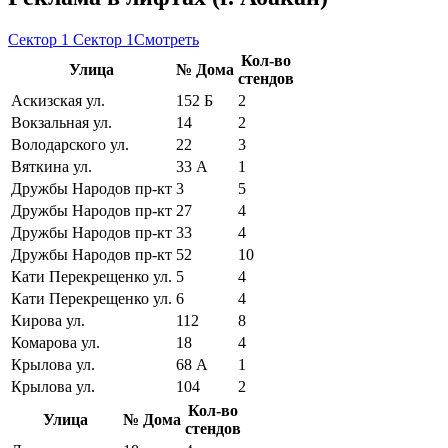
Сектор 1
Сектор 1
Смотреть
Кол-во
Улица
№ Дома
стендов
Аскизская ул.
152 Б
2
Вокзальная ул.
14
2
Володарского ул.
22
3
Вяткина ул.
33 А
1
Дружбы Народов пр-кт
3
5
Дружбы Народов пр-кт
27
4
Дружбы Народов пр-кт
33
4
Дружбы Народов пр-кт
52
10
Кати Перекрещенко ул.
5
4
Кати Перекрещенко ул.
6
4
Кирова ул.
112
8
Комарова ул.
18
4
Крылова ул.
68 А
1
Крылова ул.
104
2
Кол-во
Улица
№ Дома
стендов