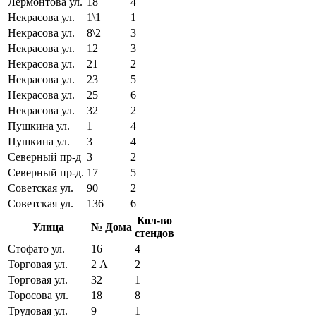
Лермонтова ул.
18
4
Некрасова ул.
1\1
1
Некрасова ул.
8\2
3
Некрасова ул.
12
3
Некрасова ул.
21
2
Некрасова ул.
23
5
Некрасова ул.
25
6
Некрасова ул.
32
2
Пушкина ул.
1
4
Пушкина ул.
3
4
Северный пр-д
3
2
Северный пр-д.
17
5
Советская ул.
90
2
Советская ул.
136
6
Кол-во
Улица
№ Дома
стендов
Стофато ул.
16
4
Торговая ул.
2 А
2
Торговая ул.
32
1
Торосова ул.
18
8
Трудовая ул.
9
1