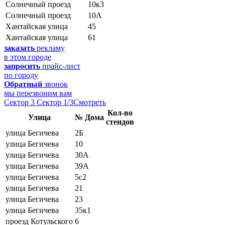
Солнечный проезд
10к3
Солнечный проезд
10А
Хантайская улица
45
Хантайская улица
61
заказать
рекламу
в этом городе
запросить
прайс-лист
по городу
Обратный
звонок
мы перезвоним вам
Сектор 3
Сектор 1/3
Смотреть
Кол-во
Улица
№ Дома
стендов
улица Бегичева
2Б
улица Бегичева
10
улица Бегичева
30А
улица Бегичева
39А
улица Бегичева
5с2
улица Бегичева
21
улица Бегичева
23
улица Бегичева
35к1
проезд Котульского
6