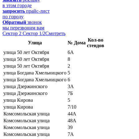
в этом городе
запросить
прайс-лист
по городу
Обратный
звонок
мы перезвоним вам
Сектор 2
Сектор 1/2
Смотреть
Кол-во
Улица
№ Дома
стендов
улица 50 лет Октября
6А
улица 50 лет Октября
8
улица 50 лет Октября
2
улица Богдана Хмельницкого
5
улица Богдана Хмельницкого
6
улица Дзержинского
3А
улица Дзержинского
7Б
улица Кирова
5
улица Кирова
7/10
Комсомольская улица
44А
Комсомольская улица
48А
Комсомольская улица
39
Комсомольская улица
7А