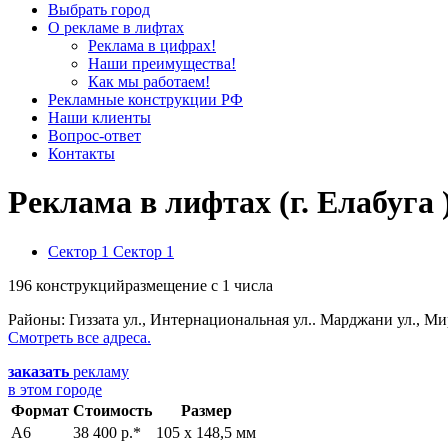
Выбрать город
О рекламе в лифтах
Реклама в цифрах!
Наши преимущества!
Как мы работаем!
Рекламные конструкции РФ
Наши клиенты
Вопрос-ответ
Контакты
Реклама в лифтах (г. Елабуга 
Сектор 1
Сектор 1
196 конструкций
размещение с 1 числа
Районы:
Гиззата ул., Интернациональная ул.. Марджани ул., Мир
Смотреть все адреса.
заказать
рекламу
в этом городе
Формат
Стоимость
Размер
А6
38 400 р.*
105 х 148,5 мм