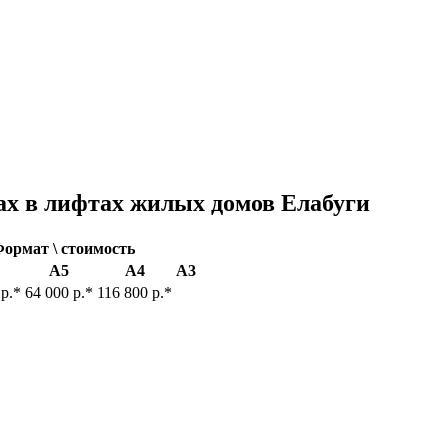
ах в лифтах жилых домов Елабуги
ормат \ стоимость
А5
А4
А3
 р.*
64 000 р.*
116 800 р.*