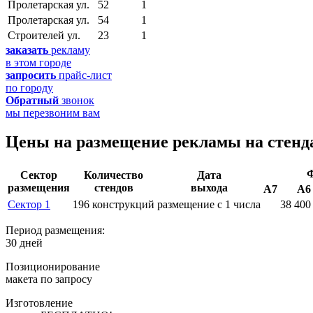
Пролетарская ул.
52
1
Пролетарская ул.
54
1
Строителей ул.
23
1
заказать
рекламу
в этом городе
запросить
прайс-лист
по городу
Обратный
звонок
мы перезвоним вам
Цены на размещение рекламы на cтенд
Ф
Сектор
Количество
Дата
размещения
стендов
выхода
А7
А6
Сектор 1
196 конструкций
размещение с 1 числа
38 400
Период размещения:
30 дней
Позиционирование
макета по запросу
Изготовление