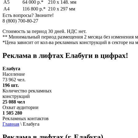
А5
64 000 р.*
210 х 148. мм
А4
116 800 р.*
210 х 297 мм
Есть вопросы? Звоните!
8 (800) 700-80-27
Стоимость за период 30 дней. НДС нет.
** Минимальный период размещения 2 месяца без изменения м
*Цена зависит от кол-ва рекламных конструкций в секторе на м
Реклама в лифтах Елабуги в
цифрах!
Елабуга
Население
73 962 чел.
196 шт.
Количество рекламных
конструкций
25 088 чел
Охват аудитории
1 505 280
Рекламных контактов
Главная
\
Елабуга
Реклама в лифтах (г. Елабуга)