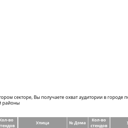
ором секторе, Вы получаете охват аудитории в городе п
й районы
Кол-во
Кол-во
Улица
№ Дома
стендов
стендов