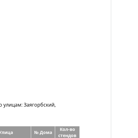
о улицам: Заягорбский,
Кол-во
Улица
№ Дома
стендов