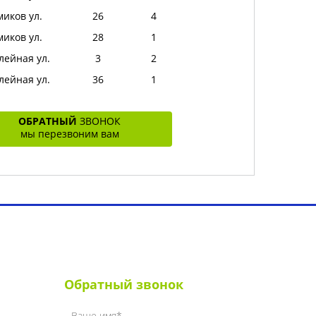
миков ул.
26
4
миков ул.
28
1
ейная ул.
3
2
ейная ул.
36
1
ОБРАТНЫЙ
ЗВОНОК
мы перезвоним вам
ет
Контакты
Обратный звонок