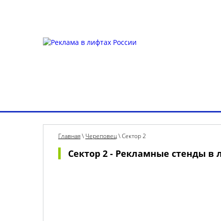
Для УК и ТСЖ
Собственникам стендов
Для к
Выбрать город
О рекламе в лифтах
Рек
Главная
\
Череповец
\
Сектор 2
Сектор 2 - Рекламные стенды в