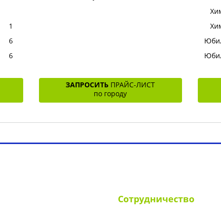
Хи
1
Хи
6
Юбил
6
Юбил
ЗАПРОСИТЬ
ПРАЙС-ЛИСТ
по городу
ламные конструкции РФ
Наши клиенты
Вопрос-отв
Сотрудничество