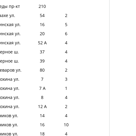
еды пр-кт
210
аахе ул.
54
2
нская ул.
16
5
нская ул.
20
6
нская ул.
52 А
4
ерное ш.
37
4
ерное ш.
39
4
еваров ул.
80
2
охина ул.
7
3
охина ул.
7 А
1
охина ул.
8
4
охина ул.
12 А
2
миков ул.
14
4
миков ул.
16
10
миков ул.
18
4