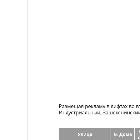
Размещая рекламу в лифтах во вт
Индустриальный, Зашекснински
Улица
№ Дома