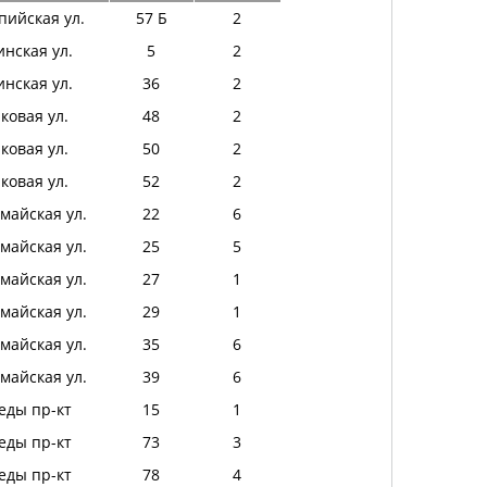
ийская ул.
57 Б
2
инская ул.
5
2
инская ул.
36
2
ковая ул.
48
2
ковая ул.
50
2
ковая ул.
52
2
майская ул.
22
6
майская ул.
25
5
майская ул.
27
1
майская ул.
29
1
майская ул.
35
6
майская ул.
39
6
еды пр-кт
15
1
еды пр-кт
73
3
еды пр-кт
78
4