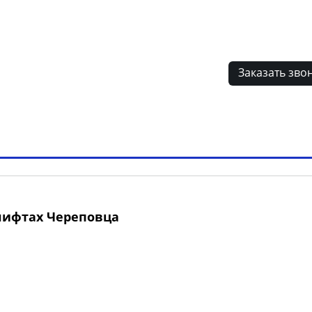
лиентов
Заказать зво
ламные конструкции РФ
Наши клиенты
Вопрос-отв
 лифтах Череповца