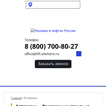
Выбрать город
Для УК и ТСЖ
Собственникам стендов
Для клиентов
Телефон
8 (800) 700-80-27
office@lift-element.ru
Заказать звонок
Toggl
navig
Главная
\
Астрахань