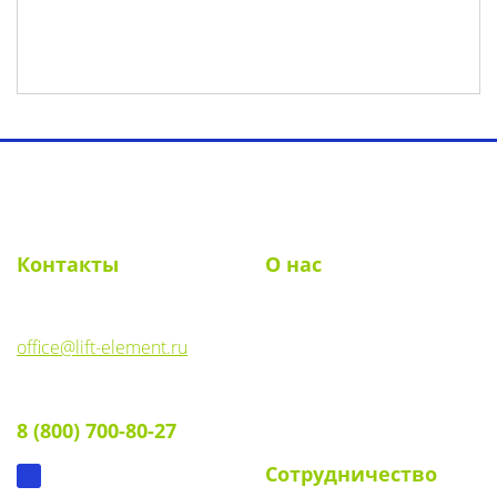
Toggl
navig
Контакты
О нас
E-mail:
О компании
office@lift-element.ru
Реквизиты
Тел:
Документы
8 (800) 700-80-27
Вопрос-ответ
Сотрудничество