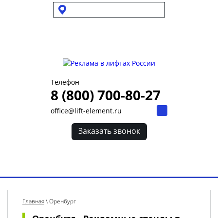
Выбрать город
Для УК и ТСЖ
Собственникам стендов
Для клиентов
Телефон
8 (800) 700-80-27
office@lift-element.ru
Заказать звонок
Toggl
navig
Главная
\
Оренбург