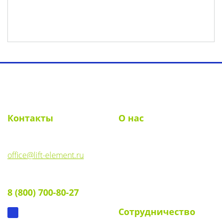
Toggl
navig
Контакты
О нас
E-mail:
О компании
office@lift-element.ru
Реквизиты
Тел:
Документы
8 (800) 700-80-27
Вопрос-ответ
Сотрудничество