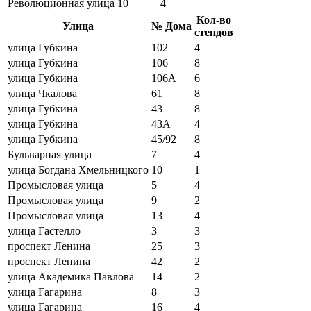
Революционная улица
10
4
Кол-во
Улица
№ Дома
стендов
улица Губкина
102
4
улица Губкина
106
8
улица Губкина
106А
6
улица Чкалова
61
8
улица Губкина
43
8
улица Губкина
43А
4
улица Губкина
45/92
8
Бульварная улица
7
4
улица Богдана Хмельницкого
10
1
Промысловая улица
5
4
Промысловая улица
9
2
Промысловая улица
13
4
улица Гастелло
3
3
проспект Ленина
25
3
проспект Ленина
42
2
улица Академика Павлова
14
2
улица Гагарина
8
3
улица Гагарина
16
4