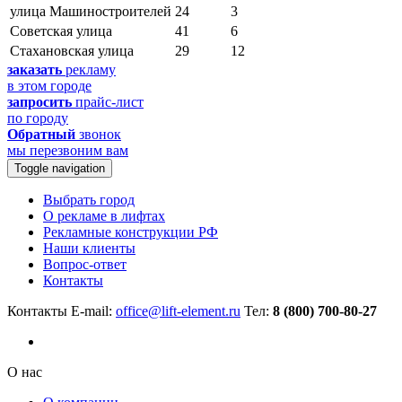
улица Машиностроителей
24
3
Советская улица
41
6
Стахановская улица
29
12
заказать
рекламу
в этом городе
запросить
прайс-лист
по городу
Обратный
звонок
мы перезвоним вам
Toggle navigation
Выбрать город
О рекламе в лифтах
Рекламные конструкции РФ
Наши клиенты
Вопрос-ответ
Контакты
Контакты
E-mail:
office@lift-element.ru
Тел:
8 (800) 700-80-27
О нас