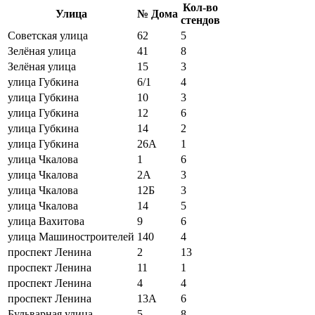
Кол-во
Улица
№ Дома
стендов
Советская улица
62
5
Зелёная улица
41
8
Зелёная улица
15
3
улица Губкина
6/1
4
улица Губкина
10
3
улица Губкина
12
6
улица Губкина
14
2
улица Губкина
26А
1
улица Чкалова
1
6
улица Чкалова
2А
3
улица Чкалова
12Б
3
улица Чкалова
14
5
улица Вахитова
9
6
улица Машиностроителей
140
4
проспект Ленина
2
13
проспект Ленина
11
1
проспект Ленина
4
4
проспект Ленина
13А
6
Бульварная улица
5
8