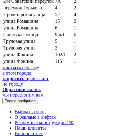
2-й Советский переулок
7А
2
переулок Горького
4
2
Пролетарская улица
52
4
улица Ромашина
15
2
улица Ромашина
6
1
Советская улица
95к1
6
Трудовая улица
5
1
Трудовая улица
2
1
улица Фокина
102/1
2
улица Фокина
115
1
заказать
рекламу
в этом городе
запросить
прайс-лист
по городу
Обратный
звонок
мы перезвоним вам
Toggle navigation
Выбрать город
О рекламе в лифтах
Рекламные конструкции РФ
Наши клиенты
Вопрос-ответ