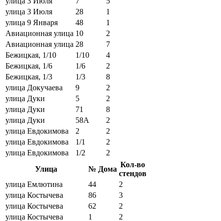
улица 3 Июля
7
5
улица 3 Июля
28
1
улица 9 Января
48
1
Авиационная улица
10
2
Авиационная улица
28
7
Бежицкая, 1/10
1/10
4
Бежицкая, 1/6
1/6
2
Бежицкая, 1/3
1/3
8
улица Докучаева
9
2
улица Дуки
5
2
улица Дуки
71
8
улица Дуки
58А
2
улица Евдокимова
2
2
улица Евдокимова
1/1
2
улица Евдокимова
1/2
2
Кол-во
Улица
№ Дома
стендов
улица Емлютина
44
2
улица Костычева
86
3
улица Костычева
62
2
улица Костычева
1
2