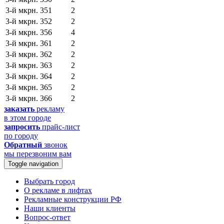
3-й мкрн.
351
2
3-й мкрн.
352
2
3-й мкрн.
356
4
3-й мкрн.
361
2
3-й мкрн.
362
2
3-й мкрн.
363
2
3-й мкрн.
364
2
3-й мкрн.
365
2
3-й мкрн.
366
2
заказать
рекламу
в этом городе
запросить
прайс-лист
по городу
Обратный
звонок
мы перезвоним вам
Toggle navigation
Выбрать город
О рекламе в лифтах
Рекламные конструкции РФ
Наши клиенты
Вопрос-ответ