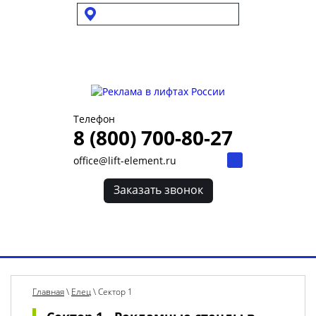
Выбрать город
Для УК и ТСЖ
Собственникам стендов
Для клиентов
Телефон
8 (800) 700-80-27
office@lift-element.ru
Заказать звонок
Toggl
navig
Главная
\
Елец
\
Сектор 1