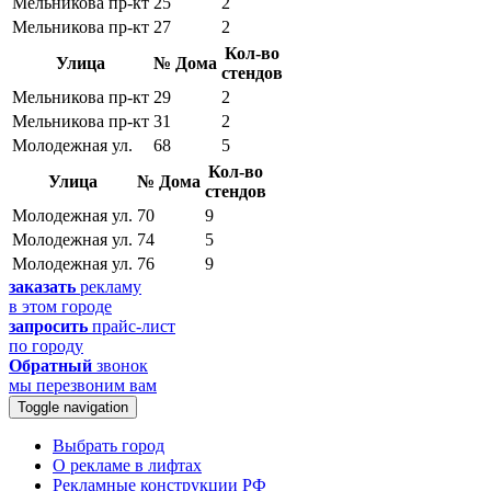
Мельникова пр-кт
25
2
Мельникова пр-кт
27
2
Кол-во
Улица
№ Дома
стендов
Мельникова пр-кт
29
2
Мельникова пр-кт
31
2
Молодежная ул.
68
5
Кол-во
Улица
№ Дома
стендов
Молодежная ул.
70
9
Молодежная ул.
74
5
Молодежная ул.
76
9
заказать
рекламу
в этом городе
запросить
прайс-лист
по городу
Обратный
звонок
мы перезвоним вам
Toggle navigation
Выбрать город
О рекламе в лифтах
Рекламные конструкции РФ