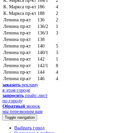
К. Маркса пр-кт
184/1
2
К. Маркса пр-кт
186
4
К. Маркса пр-кт
188
2
Ленина пр-кт
136
2
Ленина пр-кт
136/2
1
Ленина пр-кт
136/3
3
Ленина пр-кт
138
Ленина пр-кт
140
5
Ленина пр-кт
140/1
3
Ленина пр-кт
142
1
Ленина пр-кт
142/1
8
Ленина пр-кт
144
4
Ленина пр-кт
146
4
заказать
рекламу
в этом городе
запросить
прайс-лист
по городу
Обратный
звонок
мы перезвоним вам
Toggle navigation
Выбрать город