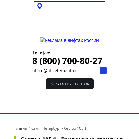
Выбрать город
Для УК и ТСЖ
Собственникам стендов
Для клиентов
Телефон
8 (800) 700-80-27
office@lift-element.ru
Заказать звонок
Toggl
navig
Главная
\
Санкт-Петербург
\
Сектор 105.1