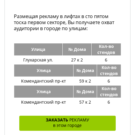
Размещая рекламу в лифтах в сто пятом
тоска первом секторе, Вы получаете охват
аудитории в городе по улицам:
Кол-во
Улица
№ Дома
стендов
Глухарская ул.
27 к 2
6
Кол-во
Улица
№ Дома
стендов
Комендантский пр-кт
59 к 2
6
Кол-во
Улица
№ Дома
стендов
Комендантский пр-кт
57 к 2
6
ЗАКАЗАТЬ
РЕКЛАМУ
в этом городе