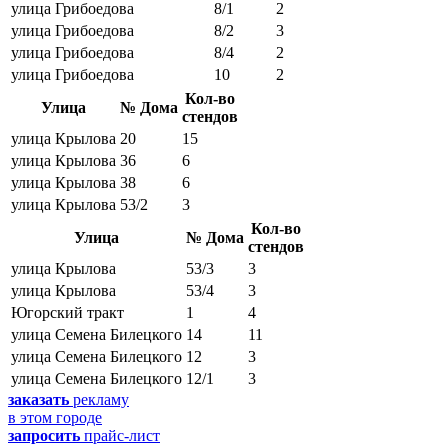
улица Грибоедова
8/1
2
улица Грибоедова
8/2
3
улица Грибоедова
8/4
2
улица Грибоедова
10
2
Кол-во
Улица
№ Дома
стендов
улица Крылова
20
15
улица Крылова
36
6
улица Крылова
38
6
улица Крылова
53/2
3
Кол-во
Улица
№ Дома
стендов
улица Крылова
53/3
3
улица Крылова
53/4
3
Югорский тракт
1
4
улица Семена Билецкого
14
11
улица Семена Билецкого
12
3
улица Семена Билецкого
12/1
3
заказать
рекламу
в этом городе
запросить
прайс-лист