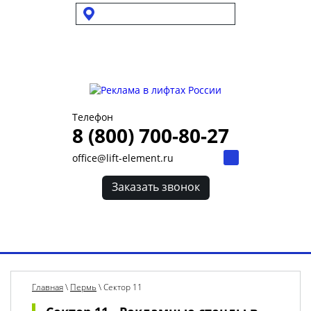
Выбрать город
Для УК и ТСЖ
Собственникам стендов
Для клиентов
Телефон
8 (800) 700-80-27
office@lift-element.ru
Заказать звонок
Toggl
navig
Главная
\
Пермь
\
Сектор 11