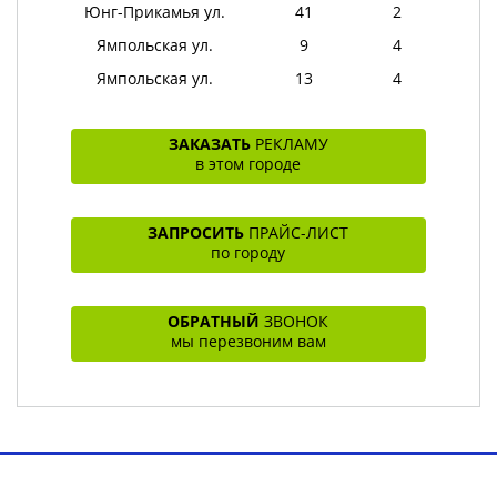
Юнг-Прикамья ул.
41
2
Ямпольская ул.
9
4
Ямпольская ул.
13
4
ЗАКАЗАТЬ
РЕКЛАМУ
в этом городе
ЗАПРОСИТЬ
ПРАЙС-ЛИСТ
по городу
ОБРАТНЫЙ
ЗВОНОК
мы перезвоним вам
Toggl