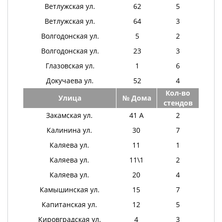
Ветлужская ул.
62
5
Ветлужская ул.
64
3
Волгодонская ул.
5
2
Волгодонская ул.
23
3
Глазовская ул.
1
6
Докучаева ул.
52
4
Кол-во
Улица
№ Дома
стендов
Закамская ул.
41 А
2
Калинина ул.
30
7
Каляева ул.
11
1
Каляева ул.
11\1
2
Каляева ул.
20
4
Камышинская ул.
15
7
Капитанская ул.
12
5
Кировградская ул.
4
3