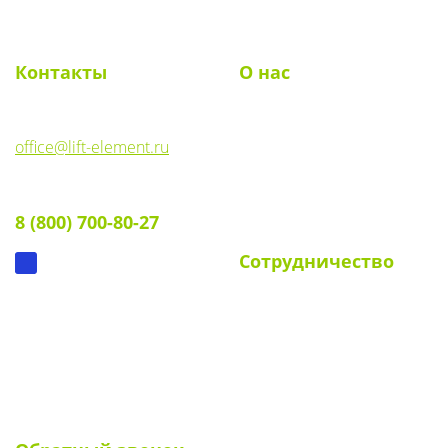
navig
Контакты
О нас
E-mail:
О компании
office@lift-element.ru
Реквизиты
Тел:
Документы
8 (800) 700-80-27
Вопрос-ответ
Сотрудничество
Для УК и ТСЖ
Собственникам стендов
Для клиентов
Наши клиенты