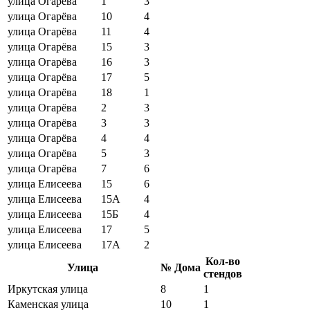
улица Огарёва
1
3
улица Огарёва
10
4
улица Огарёва
11
4
улица Огарёва
15
3
улица Огарёва
16
3
улица Огарёва
17
5
улица Огарёва
18
1
улица Огарёва
2
3
улица Огарёва
3
3
улица Огарёва
4
4
улица Огарёва
5
3
улица Огарёва
7
6
улица Елисеева
15
6
улица Елисеева
15А
4
улица Елисеева
15Б
4
улица Елисеева
17
5
улица Елисеева
17А
2
Кол-во
Улица
№ Дома
стендов
Иркутская улица
8
1
Каменская улица
10
1