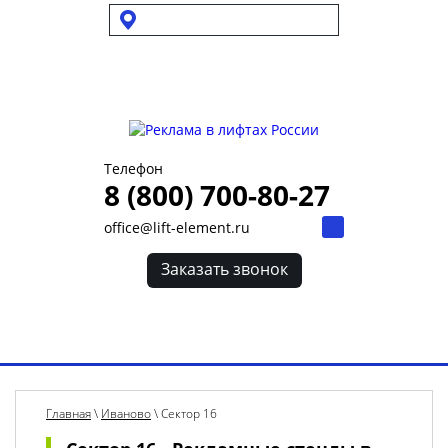
Выбрать город
Для УК и ТСЖ
Собственникам стендов
Для клиентов
Телефон
8 (800) 700-80-27
office@lift-element.ru
Заказать звонок
Toggl
navig
Главная
\
Иваново
\
Сектор 16