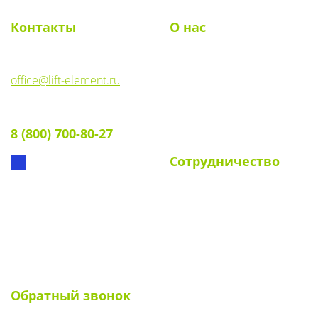
Контакты
О нас
E-mail:
О компании
office@lift-element.ru
Реквизиты
Тел:
Документы
8 (800) 700-80-27
Вопрос-ответ
Сотрудничество
Для УК и ТСЖ
Собственникам стендов
Для клиентов
Наши клиенты
Обратный звонок