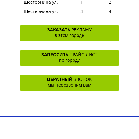
Шестернина ул.
1
2
Шестернина ул.
4
4
ЗАКАЗАТЬ
РЕКЛАМУ
в этом городе
ЗАПРОСИТЬ
ПРАЙС-ЛИСТ
по городу
ОБРАТНЫЙ
ЗВОНОК
мы перезвоним вам
Toggl
navig