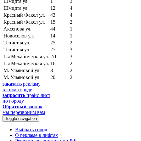
Шмидта ул.
1
3
Шмидта ул.
12
4
Красный Факел ул.
43
4
Красный Факел ул.
15
2
Аксенова ул.
44
1
Новоселов ул.
14
1
Тенистая ул.
25
2
Тенистая ул.
27
3
1-я Механическая ул.
2/1
3
1-я Механическая ул.
16
2
М. Ульяновой ул.
8
2
М. Ульяновой ул.
20
2
заказать
рекламу
в этом городе
запросить
прайс-лист
по городу
Обратный
звонок
мы перезвоним вам
Toggle navigation
Выбрать город
О рекламе в лифтах
Рекламные конструкции РФ