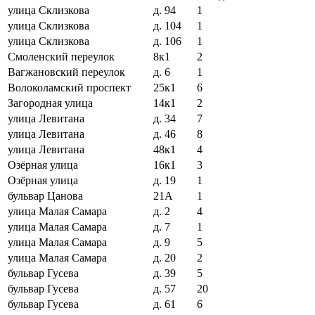
улица Склизкова
д. 94
1
улица Склизкова
д. 104
1
улица Склизкова
д. 106
1
Смоленский переулок
8к1
2
Вагжановский переулок
д. 6
1
Волоколамский проспект
25к1
6
Загородная улица
14к1
2
улица Левитана
д. 34
7
улица Левитана
д. 46
8
улица Левитана
48к1
4
Озёрная улица
16к1
3
Озёрная улица
д. 19
1
бульвар Цанова
21А
1
улица Малая Самара
д. 2
4
улица Малая Самара
д. 7
1
улица Малая Самара
д. 9
5
улица Малая Самара
д. 20
2
бульвар Гусева
д. 39
5
бульвар Гусева
д. 57
20
бульвар Гусева
д. 61
6