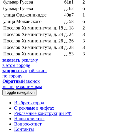
бульвар Гусева
61к1
2
бульвар Гусева
д. 62
6
улица Орджоникидзе
49к7
1
улица Можайского
д. 58
6
Поселок Химинститута, д. 18
д. 18
2
Поселок Химинститута, д. 24
д. 24
3
Поселок Химинститута, д. 26
д. 26
3
Поселок Химинститута, д. 28
д. 28
3
Поселок Химинститута
д. 53
3
заказать
рекламу
в этом городе
запросить
прайс-лист
по городу
Обратный
звонок
мы перезвоним вам
Toggle navigation
Выбрать город
О рекламе в лифтах
Рекламные конструкции РФ
Наши клиенты
Вопрос-ответ
Контакты