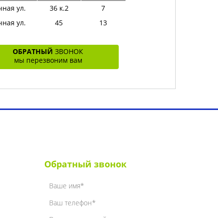
ная ул.
36 к.2
7
ная ул.
45
13
ОБРАТНЫЙ
ЗВОНОК
мы перезвоним вам
ет
Контакты
Обратный звонок