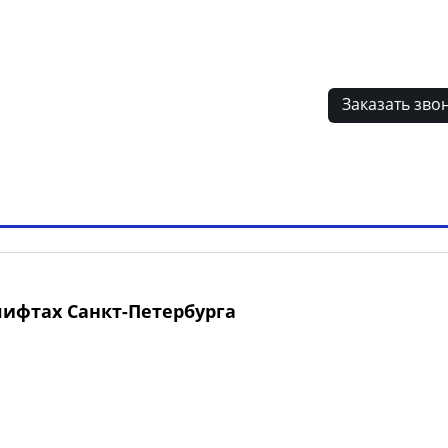
лиентов
Заказать зво
ламные конструкции РФ
Наши клиенты
Вопрос-отв
лифтах Санкт-Петербурга