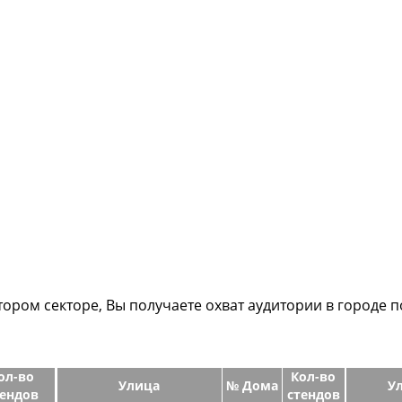
тором секторе, Вы получаете охват аудитории в городе 
ол-во
Кол-во
Улица
№ Дома
У
тендов
стендов