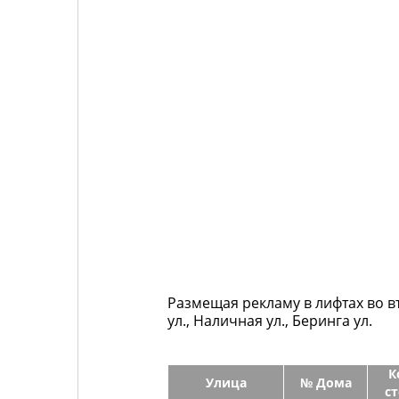
Размещая рекламу в лифтах во в
ул., Наличная ул., Беринга ул.
К
Улица
№ Дома
с