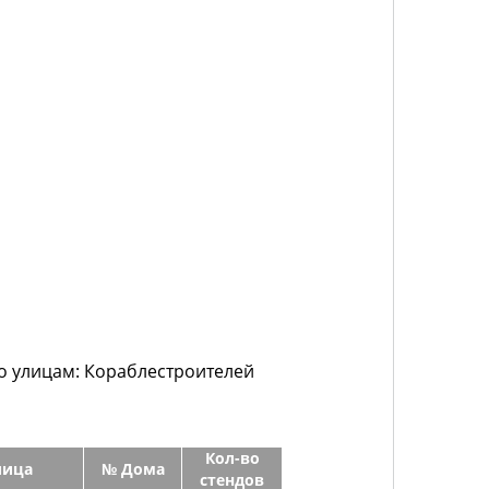
по улицам: Кораблестроителей
Кол-во
лица
№ Дома
стендов