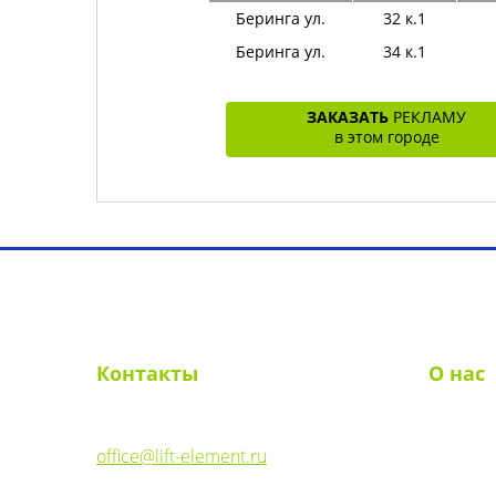
Беринга ул.
32 к.1
Беринга ул.
34 к.1
ЗАКАЗАТЬ
РЕКЛАМУ
в этом городе
Выбрать город
О рекламе в лифтах
Рек
Контакты
О нас
E-mail:
О комп
office@lift-element.ru
Реквиз