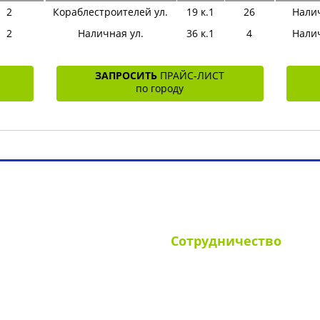
2
Кораблестроителей ул.
19 к.1
26
Налич
2
Наличная ул.
36 к.1
4
Налич
ЗАПРОСИТЬ
ПРАЙС-ЛИСТ
по городу
ламные конструкции РФ
Наши клиенты
Вопрос-отв
Сотрудничество
ании
Для УК и ТСЖ
иты
Собственникам стендов