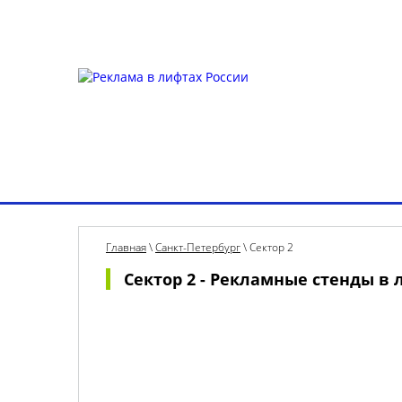
Для УК и ТСЖ
Собственникам стендов
Для к
Выбрать город
О рекламе в лифтах
Рек
Главная
\
Санкт-Петербург
\
Сектор 2
Сектор 2 - Рекламные стенды в 