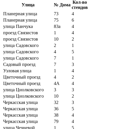
Кол-во
Улица
№ Дома
стендов
Планерная улица
73
4
Планерная улица
75
6
улица Панчука
83а
4
проезд Связистов
1
4
проезд Связистов
10
2
улица Садовского
2
1
улица Садовского
4
5
улица Садовского
7
1
Садовый проезд
7
3
Узловая улица
1
4
Цветочный проезд
4
2
Цветочный проезд
4А
4
улица Циолковского
3
3
улица Циолковского
10
2
Черкасская улица
32
3
Черкасская улица
36
5
Черкасская улица
38
4
Черкасская улица
79
4
улица Чечневой
1
5