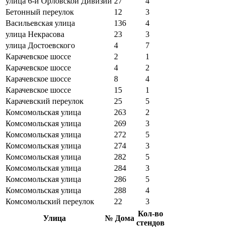
улица 6-й Орловской Дивизии
27
4
Бетонный переулок
12
3
Васильевская улица
136
4
улица Некрасова
23
3
улица Достоевского
4
7
Карачевское шоссе
2
1
Карачевское шоссе
4
2
Карачевское шоссе
8
4
Карачевское шоссе
15
1
Карачевский переулок
25
5
Комсомольская улица
263
2
Комсомольская улица
269
3
Комсомольская улица
272
5
Комсомольская улица
274
3
Комсомольская улица
282
5
Комсомольская улица
284
3
Комсомольская улица
286
5
Комсомольская улица
288
4
Комсомольский переулок
22
3
Кол-во
Улица
№ Дома
стендов