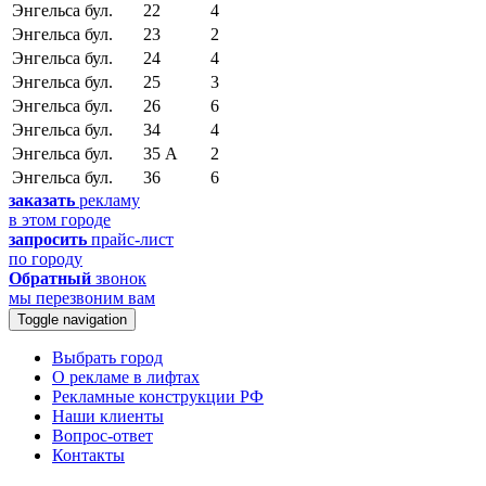
Энгельса бул.
22
4
Энгельса бул.
23
2
Энгельса бул.
24
4
Энгельса бул.
25
3
Энгельса бул.
26
6
Энгельса бул.
34
4
Энгельса бул.
35 А
2
Энгельса бул.
36
6
заказать
рекламу
в этом городе
запросить
прайс-лист
по городу
Обратный
звонок
мы перезвоним вам
Toggle navigation
Выбрать город
О рекламе в лифтах
Рекламные конструкции РФ
Наши клиенты
Вопрос-ответ
Контакты