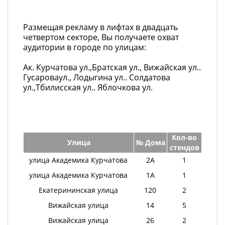
Размещая рекламу в лифтах в двадцать
четвертом секторе, Вы получаете охват
аудитории в городе по улицам:
Ак. Курчатова ул.,Братская ул., Вижайская ул..
Гусароваул., Лодыгина ул.. Солдатова
ул.,Тбилисская ул.. Яблочкова ул.
Кол-во
Улица
№ Дома
стендов
улица Академика Курчатова
2А
1
улица Академика Курчатова
1А
1
Екатерининская улица
120
2
Вижайская улица
14
5
Вижайская улица
26
2