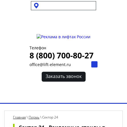
Выбрать город
Для УК и ТСЖ
Собственникам стендов
Для клиентов
Телефон
8 (800) 700-80-27
office@lift-element.ru
Заказать звонок
Toggl
navig
Главная
\
Пермь
\
Сектор 24