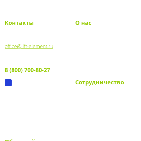
navig
Контакты
О нас
E-mail:
О компании
office@lift-element.ru
Реквизиты
Тел:
Документы
8 (800) 700-80-27
Вопрос-ответ
Сотрудничество
Для УК и ТСЖ
Собственникам стендов
Для клиентов
Наши клиенты