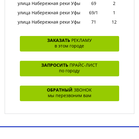
улица Набережная реки Уфы
69
2
улица Набережная реки Уфы
69/1
1
улица Набережная реки Уфы
71
12
ЗАКАЗАТЬ
РЕКЛАМУ
в этом городе
ЗАПРОСИТЬ
ПРАЙС-ЛИСТ
по городу
ОБРАТНЫЙ
ЗВОНОК
мы перезвоним вам
Toggl