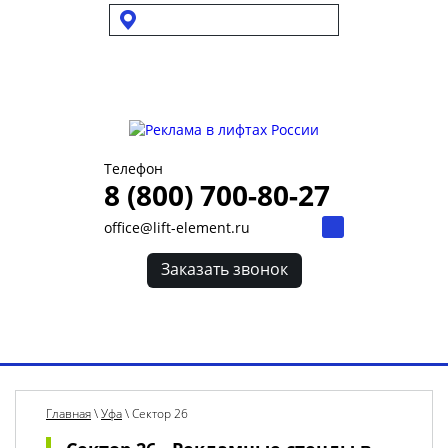
Выбрать город
Для УК и ТСЖ
Собственникам стендов
Для клиентов
Телефон
8 (800) 700-80-27
office@lift-element.ru
Заказать звонок
Toggl
navig
Главная
\
Уфа
\
Сектор 26