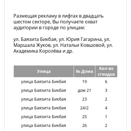
Размещая рекламу в лифтах в двадцать
шестом секторе, Вы получаете охват
аудитории в городе по улицам:
ул. Баязита Бикбая, ул. Юрия Гагарина, ул.
Маршала Жуков, ул. Натальи Ковшовой, ул.
Академика Королёва и др.
Кол-во
Улица
№ Дома
стендов
улица Баязита Бикбая
19
6
улица Баязита Бикбая
дом 21
3
улица Баязита Бикбая
23
2
улица Баязита Бикбая
24/2
4
улица Баязита Бикбая
25
1
улица Баязита Бикбая
26
2