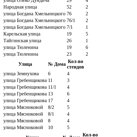
улица Олеко Дундича
29
4
Народная улица
52
2
улица Богдана Хмельницкого
76
2
улица Богдана Хмельницкого
76/1
2
улица Богдана Хмельницкого
7/1
1
Карельская улица
19
5
Тайгинская улица
26
1
улица Тюленина
19
6
улица Тюленина
23
2
Кол-во
Улица
№ Дома
стендов
улица Земнухова
6
4
улица Гребенщикова
11
3
улица Гребенщикова
11/1
4
улица Гребенщикова
13
6
улица Гребенщикова
17
4
улица Мясниковой
8/2
5
улица Мясниковой
8/1
4
улица Мясниковой
8
4
улица Мясниковой
10
5
Кол-во