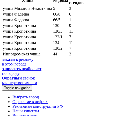
Улица
№ Дома
стендов
улица Михаила Немыткина
5
3
улица Фадеева
66/8
6
улица Фадеева
66/5
1
улица Кропоткина
130
9
улица Кропоткина
130/3
11
улица Кропоткина
132/1
7
улица Кропоткина
134
11
улица Кропоткина
130/2
7
Ипподромская улица
44
3
заказать
рекламу
в этом городе
запросить
прайс-лист
по городу
Обратный
звонок
мы перезвоним вам
Toggle navigation
Выбрать город
О рекламе в лифтах
Рекламные конструкции РФ
Наши клиенты
Вопрос-ответ