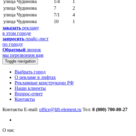
улица Чудинова
1/4
1
улица Чудинова
7
2
улица Чудинова
7/1
4
улица Чудинова
10
1
заказать
рекламу
в этом городе
запросить
прайс-лист
по городу
Обратный
звонок
мы перезвоним вам
Toggle navigation
Выбрать город
О рекламе в лифтах
Рекламные конструкции РФ
Наши клиенты
Вопрос-ответ
Контакты
Контакты
E-mail:
office@lift-element.ru
Тел:
8 (800) 700-80-27
О нас