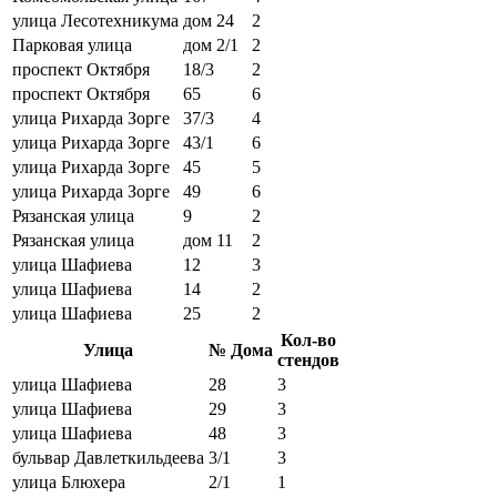
улица Лесотехникума
дом 24
2
Парковая улица
дом 2/1
2
проспект Октября
18/3
2
проспект Октября
65
6
улица Рихарда Зорге
37/3
4
улица Рихарда Зорге
43/1
6
улица Рихарда Зорге
45
5
улица Рихарда Зорге
49
6
Рязанская улица
9
2
Рязанская улица
дом 11
2
улица Шафиева
12
3
улица Шафиева
14
2
улица Шафиева
25
2
Кол-во
Улица
№ Дома
стендов
улица Шафиева
28
3
улица Шафиева
29
3
улица Шафиева
48
3
бульвар Давлеткильдеева
3/1
3
улица Блюхера
2/1
1