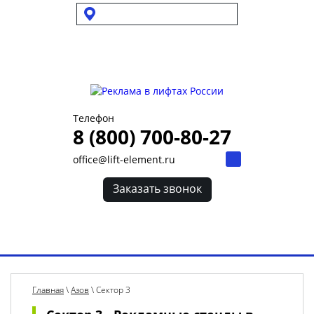
Выбрать город
Для УК и ТСЖ
Собственникам стендов
Для клиентов
Телефон
8 (800) 700-80-27
office@lift-element.ru
Заказать звонок
Toggl
navig
Главная
\
Азов
\
Сектор 3