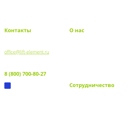
Toggl
navig
Контакты
О нас
E-mail:
О компании
office@lift-element.ru
Реквизиты
Тел:
Документы
8 (800) 700-80-27
Вопрос-ответ
Сотрудничество
Для УК и ТСЖ
Собственникам стендов
Для клиентов