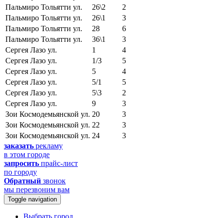
Пальмиро Тольятти ул.
26\2
2
Пальмиро Тольятти ул.
26\1
3
Пальмиро Тольятти ул.
28
6
Пальмиро Тольятти ул.
36\1
3
Сергея Лазо ул.
1
4
Сергея Лазо ул.
1/3
5
Сергея Лазо ул.
5
4
Сергея Лазо ул.
5/1
5
Сергея Лазо ул.
5\3
2
Сергея Лазо ул.
9
3
Зои Космодемьянской ул.
20
3
Зои Космодемьянской ул.
22
3
Зои Космодемьянской ул.
24
3
заказать
рекламу
в этом городе
запросить
прайс-лист
по городу
Обратный
звонок
мы перезвоним вам
Toggle navigation
Выбрать город