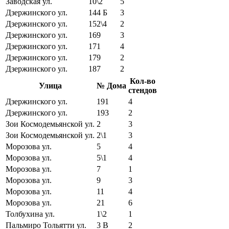
Заводская ул.
10\2
5
Дзержинского ул.
144 Б
3
Дзержинского ул.
152\4
2
Дзержинского ул.
169
3
Дзержинского ул.
171
4
Дзержинского ул.
179
2
Дзержинского ул.
187
2
Кол-во
Улица
№ Дома
стендов
Дзержинского ул.
191
4
Дзержинского ул.
193
2
Зои Космодемьянской ул.
2
3
Зои Космодемьянской ул.
2\1
3
Морозова ул.
5
4
Морозова ул.
5\1
4
Морозова ул.
7
1
Морозова ул.
9
3
Морозова ул.
11
4
Морозова ул.
21
6
Толбухина ул.
1\2
1
Пальмиро Тольятти ул.
3 В
2