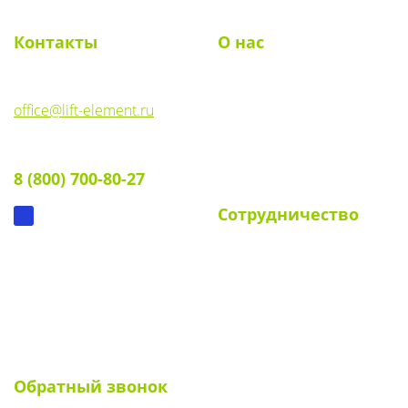
Контакты
О нас
E-mail:
О компании
office@lift-element.ru
Реквизиты
Тел:
Документы
8 (800) 700-80-27
Вопрос-ответ
Сотрудничество
Для УК и ТСЖ
Собственникам стендов
Для клиентов
Наши клиенты
Обратный звонок