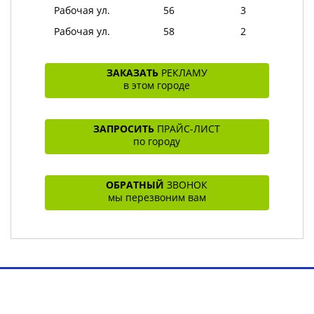
Рабочая ул.
56
3
Рабочая ул.
58
2
ЗАКАЗАТЬ
РЕКЛАМУ
в этом городе
ЗАПРОСИТЬ
ПРАЙС-ЛИСТ
по городу
ОБРАТНЫЙ
ЗВОНОК
мы перезвоним вам
Toggl
navig