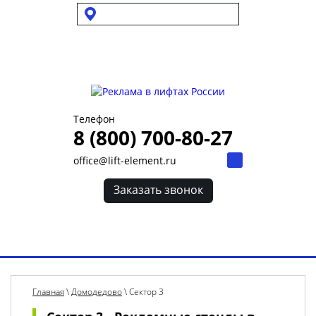
Выбрать город
Для УК и ТСЖ
Собственникам стендов
Для клиентов
Телефон
8 (800) 700-80-27
office@lift-element.ru
Заказать звонок
Toggl
navig
Главная
\
Домодедово
\
Сектор 3