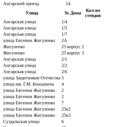
Ангарский проезд
14
Кол-во
Улица
№ Дома
стендов
Ангарская улица
1/4
Ангарская улица
1/5
Ангарская улица
1/7
улица Евгении Жигуленко
2А
Жигуленко
25 корпус 2
Жигуленко
25 корпус 3
Ангарская улица
2/1
Ангарская улица
2/2
Ангарская улица
2/6
улица Защитников Отечества
5
улица им. Г.М. Концевича
4
улица Евгении Жигуленко
2
улица Евгении Жигуленко
2
улица Евгении Жигуленко
7
улица Евгении Жигуленко
25к2
улица Евгении Жигуленко
25к3
Суздальская улица
6