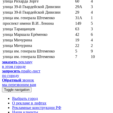
улица Рихарда Зорге
60
4
улица 39-й Гвардейской Дивизии
29А
3
улица 39-й Гвардейской Дивизии
29
4
улица им. генерала Штеменко
31А
1
проспект имени В.И. Ленина
149
5
улица Таращанцев
63
3
улица Маршала Ерёменко
42
6
улица Мичурина
19
4
улица Мичурина
22
2
улица им. генерала Штеменко
5
9
улица им. генерала Штеменко
7
10
заказать
рекламу
в этом городе
запросить
прайс-лист
по городу
Обратный
звонок
мы перезвоним вам
Toggle navigation
Выбрать город
О рекламе в лифтах
Рекламные конструкции РФ
Наши клиенты