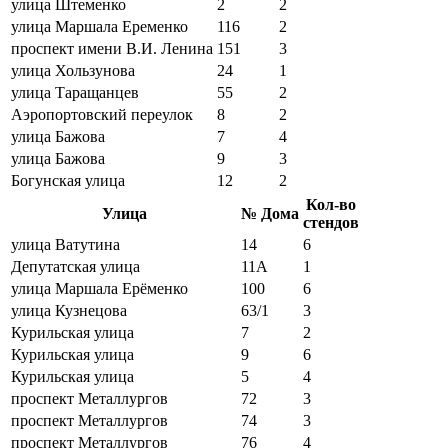
улица Штеменко
2
2
улица Маршала Еременко
116
2
проспект имени В.И. Ленина
151
3
улица Хользунова
24
1
улица Таращанцев
55
2
Аэропортовский переулок
8
2
улица Бажова
7
4
улица Бажова
9
3
Богунская улица
12
2
Кол-во
Улица
№ Дома
стендов
улица Ватутина
14
6
Депутатская улица
11А
1
улица Маршала Ерёменко
100
6
улица Кузнецова
63/1
3
Курильская улица
7
2
Курильская улица
9
6
Курильская улица
5
4
проспект Металлургов
72
3
проспект Металлургов
74
3
проспект Металлургов
76
4