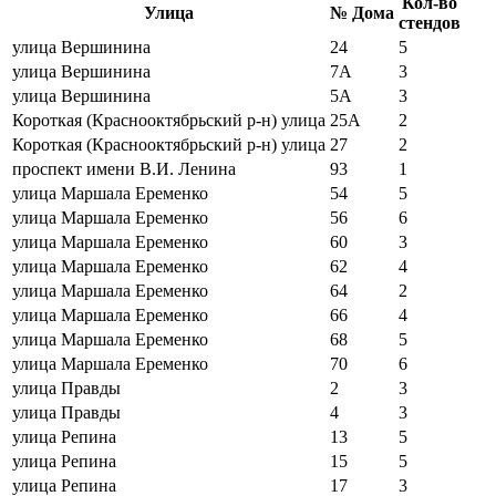
Кол-во
Улица
№ Дома
стендов
улица Вершинина
24
5
улица Вершинина
7А
3
улица Вершинина
5А
3
Короткая (Краснооктябрьский р-н) улица
25А
2
Короткая (Краснооктябрьский р-н) улица
27
2
проспект имени В.И. Ленина
93
1
улица Маршала Еременко
54
5
улица Маршала Еременко
56
6
улица Маршала Еременко
60
3
улица Маршала Еременко
62
4
улица Маршала Еременко
64
2
улица Маршала Еременко
66
4
улица Маршала Еременко
68
5
улица Маршала Еременко
70
6
улица Правды
2
3
улица Правды
4
3
улица Репина
13
5
улица Репина
15
5
улица Репина
17
3