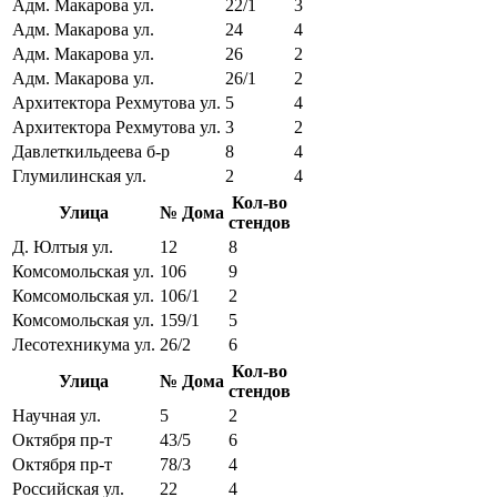
Адм. Макарова ул.
22/1
3
Адм. Макарова ул.
24
4
Адм. Макарова ул.
26
2
Адм. Макарова ул.
26/1
2
Архитектора Рехмутова ул.
5
4
Архитектора Рехмутова ул.
3
2
Давлеткильдеева б-р
8
4
Глумилинская ул.
2
4
Кол-во
Улица
№ Дома
стендов
Д. Юлтыя ул.
12
8
Комсомольская ул.
106
9
Комсомольская ул.
106/1
2
Комсомольская ул.
159/1
5
Лесотехникума ул.
26/2
6
Кол-во
Улица
№ Дома
стендов
Научная ул.
5
2
Октября пр-т
43/5
6
Октября пр-т
78/3
4
Российская ул.
22
4