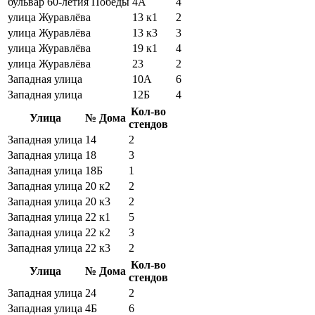
бульвар 60-летия Победы
4А
4
улица Журавлёва
13 к1
2
улица Журавлёва
13 к3
3
улица Журавлёва
19 к1
4
улица Журавлёва
23
2
Западная улица
10А
6
Западная улица
12Б
4
Кол-во
Улица
№ Дома
стендов
Западная улица
14
2
Западная улица
18
3
Западная улица
18Б
1
Западная улица
20 к2
2
Западная улица
20 к3
2
Западная улица
22 к1
5
Западная улица
22 к2
3
Западная улица
22 к3
2
Кол-во
Улица
№ Дома
стендов
Западная улица
24
2
Западная улица
4Б
6