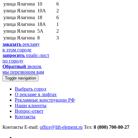
улица Ялагина
10
6
улица Ялагина
10А
2
улица Ялагина
18
6
улица Ялагина
18А
1
улица Ялагина
5А
2
улица Ялагина
8
3
заказать
рекламу
в этом городе
запросить
прайс-лист
по городу
Обратный
звонок
мы перезвоним вам
Toggle navigation
Выбрать город
О рекламе в лифтах
Рекламные конструкции РФ
Наши клиенты
Вопрос-ответ
Контакты
Контакты
E-mail:
office@lift-element.ru
Тел:
8 (800) 700-80-27