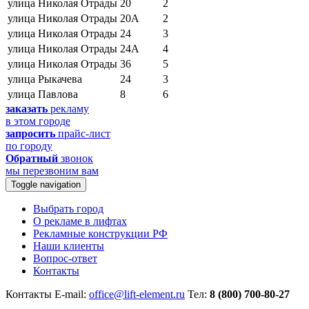
улица Николая Отрады
20
2
улица Николая Отрады
20А
2
улица Николая Отрады
24
3
улица Николая Отрады
24А
4
улица Николая Отрады
36
5
улица Рыкачева
24
3
улица Павлова
8
6
заказать
рекламу
в этом городе
запросить
прайс-лист
по городу
Обратный
звонок
мы перезвоним вам
Toggle navigation
Выбрать город
О рекламе в лифтах
Рекламные конструкции РФ
Наши клиенты
Вопрос-ответ
Контакты
Контакты
E-mail:
office@lift-element.ru
Тел:
8 (800) 700-80-27