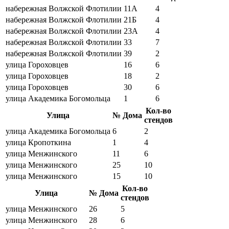
набережная Волжской Флотилии
11А
4
набережная Волжской Флотилии
21Б
4
набережная Волжской Флотилии
23А
4
набережная Волжской Флотилии
33
7
набережная Волжской Флотилии
39
2
улица Гороховцев
16
6
улица Гороховцев
18
2
улица Гороховцев
30
6
улица Академика Богомольца
1
6
Кол-во
Улица
№ Дома
стендов
улица Академика Богомольца
6
2
улица Кропоткина
1
4
улица Менжинского
11
6
улица Менжинского
25
10
улица Менжинского
15
10
Кол-во
Улица
№ Дома
стендов
улица Менжинского
26
5
улица Менжинского
28
6