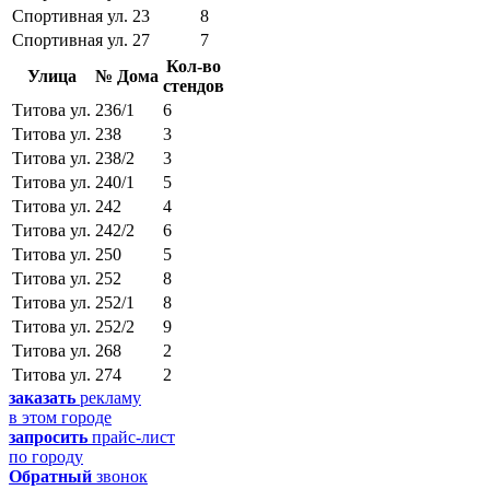
Спортивная ул.
23
8
Спортивная ул.
27
7
Кол-во
Улица
№ Дома
стендов
Титова ул.
236/1
6
Титова ул.
238
3
Титова ул.
238/2
3
Титова ул.
240/1
5
Титова ул.
242
4
Титова ул.
242/2
6
Титова ул.
250
5
Титова ул.
252
8
Титова ул.
252/1
8
Титова ул.
252/2
9
Титова ул.
268
2
Титова ул.
274
2
заказать
рекламу
в этом городе
запросить
прайс-лист
по городу
Обратный
звонок