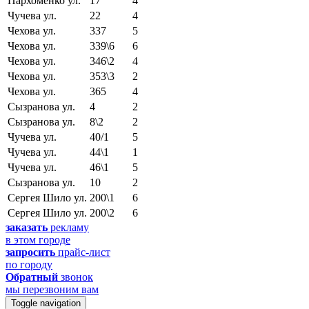
Пархоменко ул.
17
4
Чучева ул.
22
4
Чехова ул.
337
5
Чехова ул.
339\6
6
Чехова ул.
346\2
4
Чехова ул.
353\3
2
Чехова ул.
365
4
Сызранова ул.
4
2
Сызранова ул.
8\2
2
Чучева ул.
40/1
5
Чучева ул.
44\1
1
Чучева ул.
46\1
5
Сызранова ул.
10
2
Сергея Шило ул.
200\1
6
Сергея Шило ул.
200\2
6
заказать
рекламу
в этом городе
запросить
прайс-лист
по городу
Обратный
звонок
мы перезвоним вам
Toggle navigation