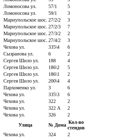
Ломоносова ул.
57/1
5
Ломоносова ул.
59/1
3
Мариупольское шос.
27/2/2
3
Мариупольское шос.
27/2/3
7
Мариупольское шос.
27/3/2
2
Мариупольское шос.
27/4/2
3
Чехова ул.
335\4
6
Сызранова ул.
6
2
Сергея Шило ул.
188
4
Сергея Шило ул.
186\2
5
Сергея Шило ул.
186\1
2
Сергея Шило ул.
200\4
4
Пархоменко ул.
3
6
Чехова ул.
335\3
6
Чехова ул.
322
2
Чехова ул.
322 А
2
Чехова ул.
326
2
Кол-во
Улица
№ Дома
стендов
Чехова ул.
324
2