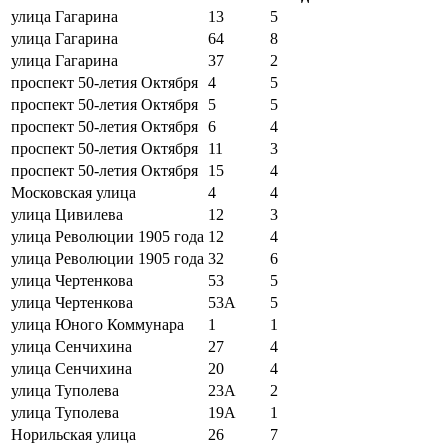
улица Гагарина
13
5
улица Гагарина
64
8
улица Гагарина
37
2
проспект 50-летия Октября
4
5
проспект 50-летия Октября
5
5
проспект 50-летия Октября
6
4
проспект 50-летия Октября
11
3
проспект 50-летия Октября
15
4
Московская улица
4
4
улица Цивилева
12
3
улица Революции 1905 года
12
4
улица Революции 1905 года
32
6
улица Чертенкова
53
5
улица Чертенкова
53А
5
улица Юного Коммунара
1
1
улица Сенчихина
27
4
улица Сенчихина
20
4
улица Туполева
23А
2
улица Туполева
19А
1
Норильская улица
26
7