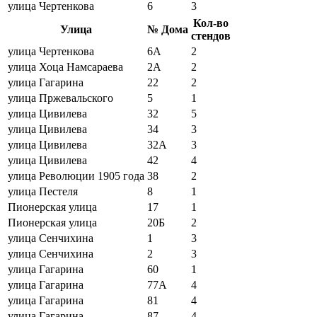
улица Чертенкова
6
3
Кол-во
Улица
№ Дома
стендов
улица Чертенкова
6А
2
улица Хоца Намсараева
2А
2
улица Гагарина
22
2
улица Пржевальского
5
1
улица Цивилева
32
5
улица Цивилева
34
3
улица Цивилева
32А
3
улица Цивилева
42
4
улица Революции 1905 года
38
2
улица Пестеля
8
1
Пионерская улица
17
1
Пионерская улица
20Б
2
улица Сенчихина
1
3
улица Сенчихина
2
3
улица Гагарина
60
1
улица Гагарина
77А
4
улица Гагарина
81
4
улица Гагарина
87
4