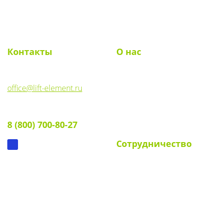
Toggl
navig
Контакты
О нас
E-mail:
О компании
office@lift-element.ru
Реквизиты
Тел:
Документы
8 (800) 700-80-27
Вопрос-ответ
Сотрудничество
Для УК и ТСЖ
Собственникам стендов
Для клиентов