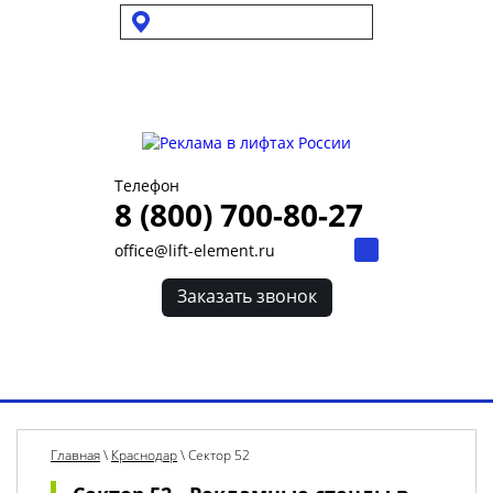
Выбрать город
Для УК и ТСЖ
Собственникам стендов
Для клиентов
Телефон
8 (800) 700-80-27
office@lift-element.ru
Заказать звонок
Toggl
navig
Главная
\
Краснодар
\
Сектор 52