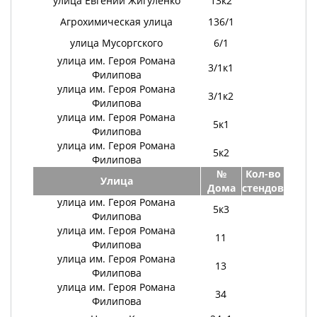
улица Евгении Жигуленко
13к2
Агрохимическая улица
136/1
улица Мусоргского
6/1
улица им. Героя Романа
3/1к1
Филипова
улица им. Героя Романа
3/1к2
Филипова
улица им. Героя Романа
5к1
Филипова
улица им. Героя Романа
5к2
Филипова
№
Кол-во
Улица
Дома
стендов
улица им. Героя Романа
5к3
Филипова
улица им. Героя Романа
11
Филипова
улица им. Героя Романа
13
Филипова
улица им. Героя Романа
34
Филипова