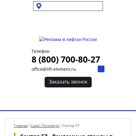
Выбрать город
Для УК и ТСЖ
Собственникам стендов
Для клиентов
Телефон
8 (800) 700-80-27
office@lift-element.ru
Заказать звонок
Toggl
navig
Главная
\
Санкт-Петербург
\
Сектор 57