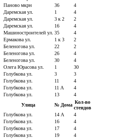
Паново мкрн
36
4
Даремская ул.
1
4
Даремская ул.
3 к 2
2
Даремская ул.
16
4
Машиностроителей ул.
35
4
Ермакова ул.
1 к 3
2
Беленогова ул.
22
2
Беленогова ул.
26
4
Беленогова ул.
30
4
Олега Юрасова ул.
1
30
Голубкова ул.
3
3
Голубкова ул.
11
4
Голубкова ул.
11 А
4
Голубкова ул.
13
4
Кол-во
Улица
№ Дома
стендов
Голубкова ул.
14 А
4
Голубкова ул.
16
4
Голубкова ул.
17
4
Голубкова ул.
19
4