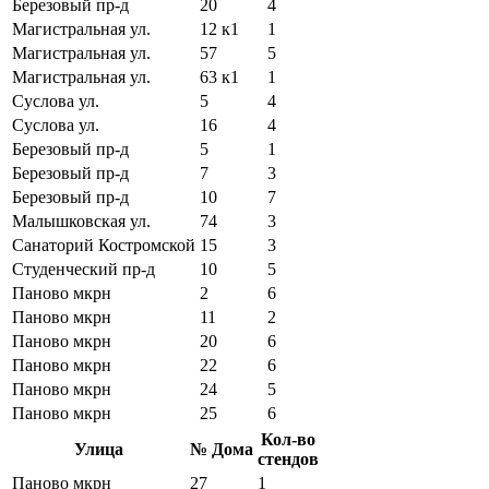
Березовый пр-д
20
4
Магистральная ул.
12 к1
1
Магистральная ул.
57
5
Магистральная ул.
63 к1
1
Суслова ул.
5
4
Суслова ул.
16
4
Березовый пр-д
5
1
Березовый пр-д
7
3
Березовый пр-д
10
7
Малышковская ул.
74
3
Санаторий Костромской
15
3
Студенческий пр-д
10
5
Паново мкрн
2
6
Паново мкрн
11
2
Паново мкрн
20
6
Паново мкрн
22
6
Паново мкрн
24
5
Паново мкрн
25
6
Кол-во
Улица
№ Дома
стендов
Паново мкрн
27
1