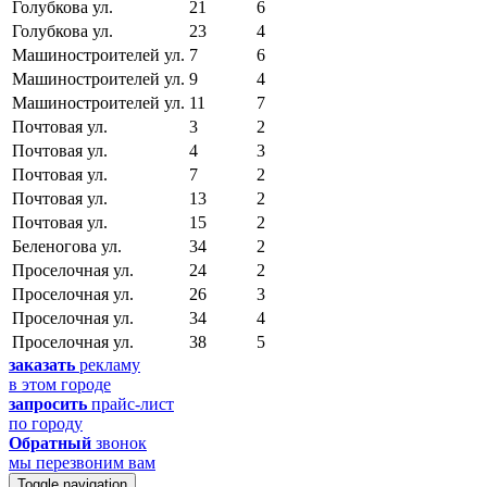
Голубкова ул.
21
6
Голубкова ул.
23
4
Машиностроителей ул.
7
6
Машиностроителей ул.
9
4
Машиностроителей ул.
11
7
Почтовая ул.
3
2
Почтовая ул.
4
3
Почтовая ул.
7
2
Почтовая ул.
13
2
Почтовая ул.
15
2
Беленогова ул.
34
2
Проселочная ул.
24
2
Проселочная ул.
26
3
Проселочная ул.
34
4
Проселочная ул.
38
5
заказать
рекламу
в этом городе
запросить
прайс-лист
по городу
Обратный
звонок
мы перезвоним вам
Toggle navigation