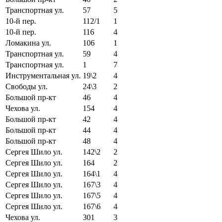
Транспортная ул.
57
5
10-й пер.
112/1
1
10-й пер.
116
4
Ломакина ул.
106
1
Транспортная ул.
59
4
Транспортная ул.
1
7
Инструментальная ул.
19\2
4
Свободы ул.
24\3
2
Большой пр-кт
46
4
Чехова ул.
154
4
Большой пр-кт
42
4
Большой пр-кт
44
4
Большой пр-кт
48
4
Сергея Шило ул.
142\2
2
Сергея Шило ул.
164
2
Сергея Шило ул.
164\1
4
Сергея Шило ул.
167\3
4
Сергея Шило ул.
167\5
4
Сергея Шило ул.
167\6
4
Чехова ул.
301
3