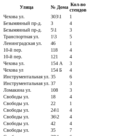
Кол-во
Улица
№ Дома
стендов
Чехова ул.
303\1
1
Безымянный пр-д.
3
4
Безымянный пр-д.
5\1
3
Транспортная ул.
1\3
5
Ленинградская ул.
46
1
10-й пер.
118
4
10-й пер.
121
4
Чехова ул.
154 А
3
Чехова ул
154 Б
4
Инструментальная ул.
35
6
Инструментальная ул.
37
3
Ломакина ул.
108
3
Свободы ул.
18
4
Свободы ул.
22
1
Свободы ул.
24\1
4
Свободы ул.
36\2
4
Свободы ул.
42
4
Свободы ул.
35
7