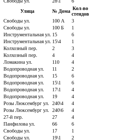
Свободы ул.
28\1
6
Кол-во
Улица
№ Дома
стендов
Свободы ул.
100 А
3
Свободы ул.
100 Б
1
Инструментальная ул.
15
6
Инструментальная ул.
15\4
1
Колхозный пер.
2
3
Колхозный пер.
4
4
Ломакина ул.
110
4
Водопроводная ул.
11
2
Водопроводная ул.
15
6
Водопроводная ул.
15\1
6
Водопроводная ул.
17\1
4
Водопроводная ул.
19
4
Розы Люксембург ул.
240\4
4
Розы Люксембург ул.
240\6
4
27-й пер.
27
4
Панфилова ул.
66
6
Свободы ул.
17
1
Свободы ул.
19\1
2