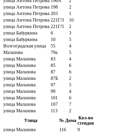
улица Антона Петрова
196А
2
улица Антона Петрова
198
2
улица Антона Петрова
203
1
улица Антона Петрова
221Г/3
10
улица Антона Петрова
221Г/5
2
улица Бабуркина
6
3
улица Бабуркина
10
5
Волгоградская улица
55
4
Малахова
79а
5
улица Малахова
83
4
улица Малахова
85
6
улица Малахова
87
6
улица Малахова
87Б
2
улица Малахова
97
5
улица Малахова
99
4
улица Малахова
101
6
улица Малахова
107
7
улица Малахова
113
2
Кол-во
Улица
№ Дома
стендов
улица Малахова
116
9