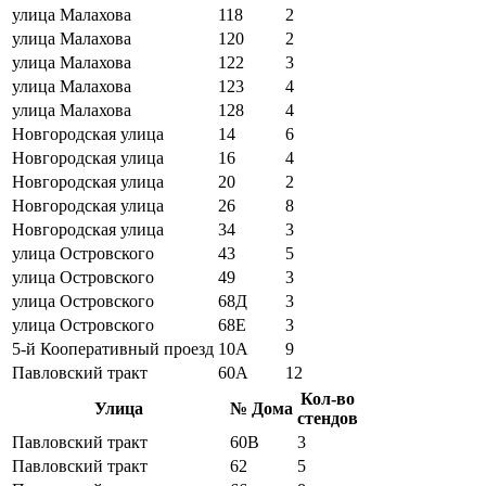
улица Малахова
118
2
улица Малахова
120
2
улица Малахова
122
3
улица Малахова
123
4
улица Малахова
128
4
Новгородская улица
14
6
Новгородская улица
16
4
Новгородская улица
20
2
Новгородская улица
26
8
Новгородская улица
34
3
улица Островского
43
5
улица Островского
49
3
улица Островского
68Д
3
улица Островского
68Е
3
5-й Кооперативный проезд
10А
9
Павловский тракт
60А
12
Кол-во
Улица
№ Дома
стендов
Павловский тракт
60В
3
Павловский тракт
62
5