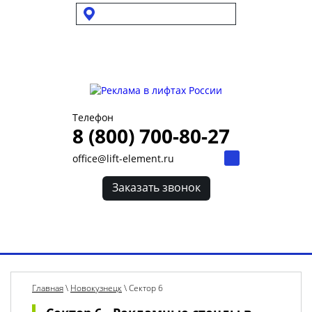
Выбрать город
Для УК и ТСЖ
Собственникам стендов
Для клиентов
Телефон
8 (800) 700-80-27
office@lift-element.ru
Заказать звонок
Toggl
navig
Главная
\
Новокузнецк
\
Сектор 6