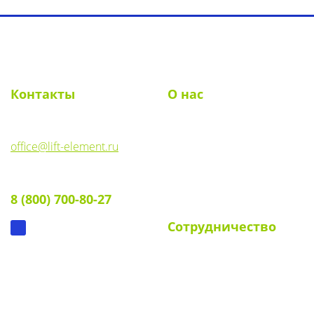
Toggl
navig
Контакты
О нас
E-mail:
О компании
office@lift-element.ru
Реквизиты
Тел:
Документы
8 (800) 700-80-27
Вопрос-ответ
Сотрудничество
Для УК и ТСЖ
Собственникам стендов
Для клиентов