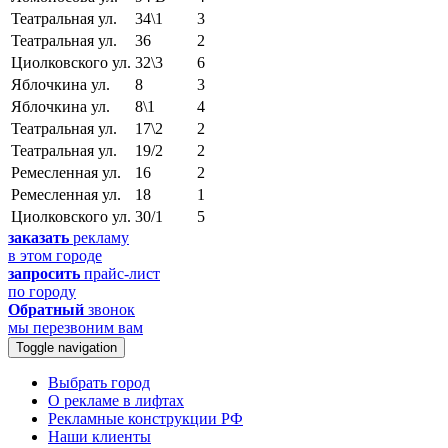
Театральная ул.
34\1
3
Театральная ул.
36
2
Циолковского ул.
32\3
6
Яблочкина ул.
8
3
Яблочкина ул.
8\1
4
Театральная ул.
17\2
2
Театральная ул.
19/2
2
Ремесленная ул.
16
2
Ремесленная ул.
18
1
Циолковского ул.
30/1
5
заказать
рекламу
в этом городе
запросить
прайс-лист
по городу
Обратный
звонок
мы перезвоним вам
Toggle navigation
Выбрать город
О рекламе в лифтах
Рекламные конструкции РФ
Наши клиенты