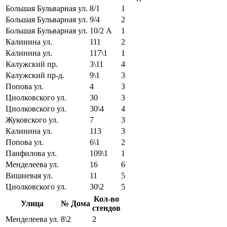
Большая Бульварная ул.
8/1
1
Большая Бульварная ул.
9/4
2
Большая Бульварная ул.
10/2 А
1
Калинина ул.
111
2
Калинина ул.
117\1
1
Калужский пр.
3\11
4
Калужский пр-д.
9\1
3
Попова ул.
4
3
Циолковского ул.
30
3
Циолковского ул.
30\4
4
Жуковского ул.
7
3
Калинина ул.
113
3
Попова ул.
6\1
2
Панфилова ул.
109\1
1
Менделеева ул.
16
6
Вишневая ул.
11
5
Циолковского ул.
30\2
5
Кол-во
Улица
№ Дома
стендов
Менделеева ул.
8\2
2