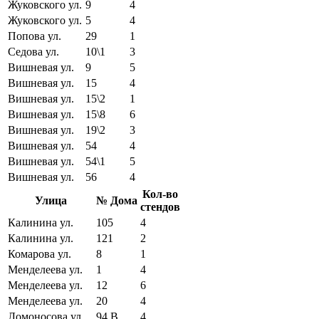
Жуковского ул.
9
4
Жуковского ул.
5
4
Попова ул.
29
1
Седова ул.
10\1
3
Вишневая ул.
9
5
Вишневая ул.
15
4
Вишневая ул.
15\2
1
Вишневая ул.
15\8
6
Вишневая ул.
19\2
3
Вишневая ул.
54
4
Вишневая ул.
54\1
5
Вишневая ул.
56
4
Кол-во
Улица
№ Дома
стендов
Калинина ул.
105
4
Калинина ул.
121
2
Комарова ул.
8
1
Менделеева ул.
1
4
Менделеева ул.
12
6
Менделеева ул.
20
4
Ломоносова ул.
94 В
4