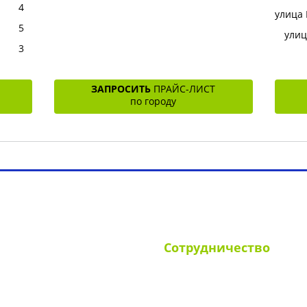
4
улица
5
улиц
3
ЗАПРОСИТЬ
ПРАЙС-ЛИСТ
по городу
ламные конструкции РФ
Наши клиенты
Вопрос-отв
Сотрудничество
ании
Для УК и ТСЖ
иты
Собственникам стендов