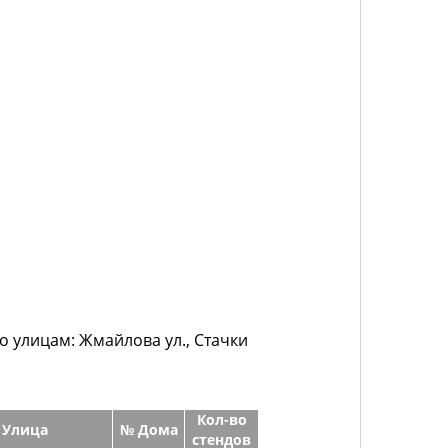
о улицам: Жмайлова ул., Стачки
Кол-во
Улица
№ Дома
стендов