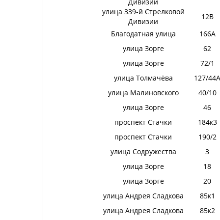
Дивизии
улица 339-й Стрелковой
12В
Дивизии
Благодатная улица
166А
улица Зорге
62
улица Зорге
72/1
улица Толмачёва
127/44
улица Малиновского
40/10
улица Зорге
46
проспект Стачки
184к3
проспект Стачки
190/2
улица Содружества
3
улица Зорге
18
улица Зорге
20
улица Андрея Сладкова
85к1
улица Андрея Сладкова
85к2