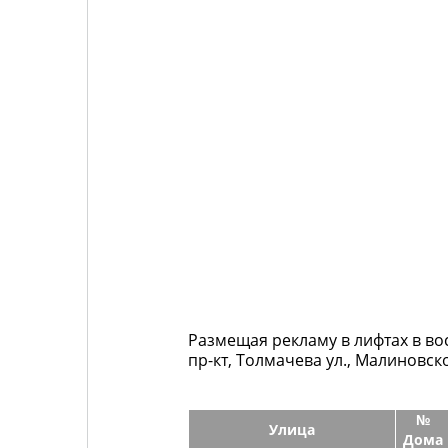
Размещая рекламу в лифтах в вос
пр-кт, Толмачева ул., Малиновског
№
Улица
Дома