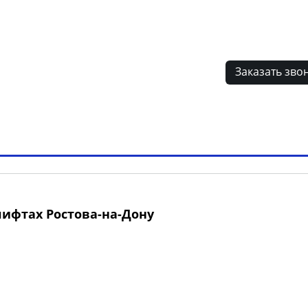
лиентов
Заказать зво
ламные конструкции РФ
Наши клиенты
Вопрос-отв
лифтах Ростова-на-Дону