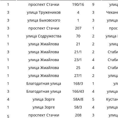
1
проспект Стачки
190/16
9
улиц
3
улица Тружеников
4
3
Чекан
3
улица Быковского
1
3
улица
3
проспект Стачки
207
1
прос
1
улица Содружества
70
2
улица
1
улица Жмайлова
21
2
улиц
3
улица Жмайлова
21/1
2
Стаб
1
улица Жмайлова
23/1
4
Стаб
1
улица Жмайлова
25
4
Стаб
1
улица Жмайлова
27/1
2
улиц
1
Благодатная улица
168/3
1
ул
3
Благодатная улица
166/43
4
улица
4
улица Зорге
58А/8
5
Куста
1
улица Зорге
58/3
4
улица
проспект Стачки
208
3
улиц
5