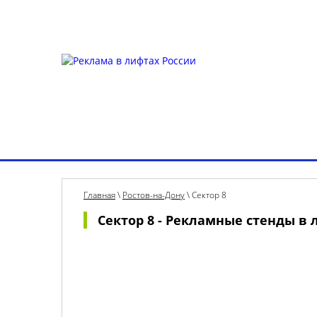
Для УК и ТСЖ
Собственникам стендов
Для к
Выбрать город
О рекламе в лифтах
Рек
Главная
\
Ростов-на-Дону
\
Сектор 8
Сектор 8 - Рекламные стенды в 