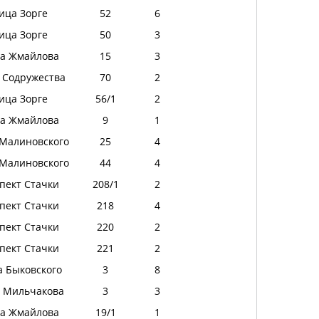
ица Зорге
52
6
ица Зорге
50
3
а Жмайлова
15
3
 Содружества
70
2
ица Зорге
56/1
2
а Жмайлова
9
1
 Малиновского
25
4
 Малиновского
44
4
пект Стачки
208/1
2
пект Стачки
218
4
пект Стачки
220
2
пект Стачки
221
2
а Быковского
3
8
а Мильчакова
3
3
а Жмайлова
19/1
1