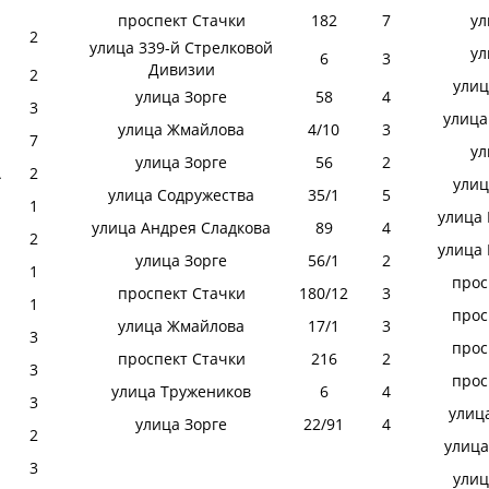
проспект Стачки
182
7
ул
2
улица 339-й Стрелковой
ул
6
3
Дивизии
2
улиц
улица Зорге
58
4
3
улица
улица Жмайлова
4/10
3
7
ул
улица Зорге
56
2
А
2
улиц
улица Содружества
35/1
5
1
улица
улица Андрея Сладкова
89
4
2
улица
улица Зорге
56/1
2
1
прос
проспект Стачки
180/12
3
1
прос
улица Жмайлова
17/1
3
3
прос
проспект Стачки
216
2
3
прос
улица Тружеников
6
4
3
улиц
улица Зорге
22/91
4
2
улиц
3
улиц