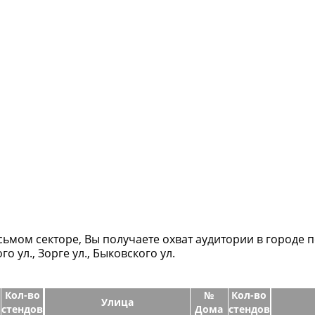
ьмом секторе, Вы получаете охват аудитории в городе п
о ул., Зорге ул., Быковского ул.
Кол-во
№
Кол-во
Улица
стендов
Дома
стендов