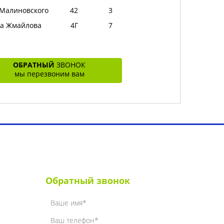
 Малиновского
42
3
а Жмайлова
4Г
7
ОБРАТНЫЙ
ЗВОНОК
мы перезвоним вам
ет
Контакты
Обратный звонок