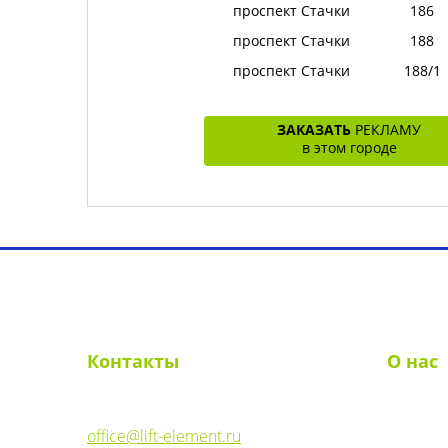
проспект Стачки
186
проспект Стачки
188
проспект Стачки
188/1
ЗАКАЗАТЬ
РЕКЛАМУ
в этом городе
Выбрать город
О рекламе в лифтах
Рек
Контакты
О нас
E-mail:
О комп
office@lift-element.ru
Реквиз