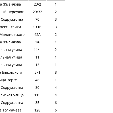
а Жмайлова
23/2
1
ный переулок
29/32
2
 Содружества
70
3
пект Стачки
190/1
3
 Малиновского
42А
2
а Жмайлова
4/6
1
ильная улица
11/1
2
ильная улица
11
1
ильная улица
13
1
а Быковского
3к1
8
ица Зорге
48
1
 Содружества
80
4
найская улица
115
4
 Содружества
35
6
а Толмачёва
128
6