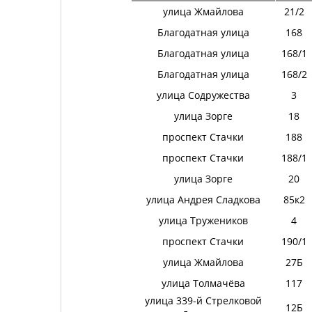
улица Жмайлова
21/2
Благодатная улица
168
Благодатная улица
168/1
Благодатная улица
168/2
улица Содружества
3
улица Зорге
18
проспект Стачки
188
проспект Стачки
188/1
улица Зорге
20
улица Андрея Сладкова
85к2
улица Тружеников
4
проспект Стачки
190/1
улица Жмайлова
27Б
улица Толмачёва
117
улица 339-й Стрелковой
12Б