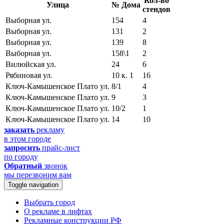
Кол-во
Улица
№ Дома
стендов
Выборная ул.
154
4
Выборная ул.
131
2
Выборная ул.
139
8
Выборная ул.
158\1
2
Вилюйская ул.
24
6
Рябиновая ул.
10 к. 1
16
Ключ-Камышенское Плато ул.
8/1
4
Ключ-Камышенское Плато ул.
9
3
Ключ-Камышенское Плато ул.
10/2
1
Ключ-Камышенское Плато ул.
14
10
заказать
рекламу
в этом городе
запросить
прайс-лист
по городу
Обратный
звонок
мы перезвоним вам
Toggle navigation
Выбрать город
О рекламе в лифтах
Рекламные конструкции РФ